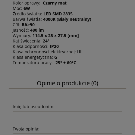
Kolor oprawy:
Czarny mat
Moc:
6W
Źródło światła:
LED SMD 2835
Barwa światła:
4000K
(Biały neutralny)
CRI:
RA>90
Jasność:
480 lm
Wymiary:
114,5 x 25 x 27,5 [mm]
Kąt świecenia:
24°
Klasa odporności:
IP20
Klasa ochronności elektrycznej:
III
Klasa energetyczna:
G
Temperatura pracy:
-25° + 60°C
Opinie o produkcie (0)
Imię lub pseudonim:
Twoja opinia: