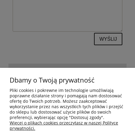
WYŚLIJ
POMOC
Dbamy o Twoją prywatność
Pliki cookies i pokrewne im technologie umożliwiają
BESTSELLERY
poprawne działanie strony i pomagają nam dostosować
ofertę do Twoich potrzeb. Możesz zaakceptować
wykorzystanie przez nas wszystkich tych plików i przejść
do sklepu lub dostosować użycie plików do swoich
MOJE KONTO
preferencji, wybierając opcję "Dostosuj zgody".
Więcej o plikach cookies przeczytasz w naszej Polityce
prywatności.
PŁATNOŚCI I DOSTAWA