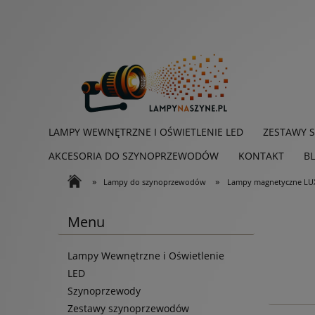
LAMPY WEWNĘTRZNE I OŚWIETLENIE LED
ZESTAWY 
AKCESORIA DO SZYNOPRZEWODÓW
KONTAKT
B
»
»
Lampy do szynoprzewodów
Lampy magnetyczne L
Menu
Lampy Wewnętrzne i Oświetlenie
LED
Szynoprzewody
Zestawy szynoprzewodów