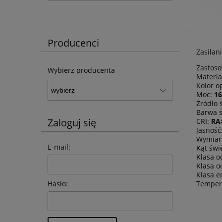
Producenci
Zasilan
Zastos
Wybierz producenta
Materia
Kolor 
Moc:
1
Źródło 
Barwa ś
Zaloguj się
CRI:
RA
Jasność
Wymiar
E-mail:
Kąt świ
Klasa o
Klasa o
Klasa e
Temper
Hasło: