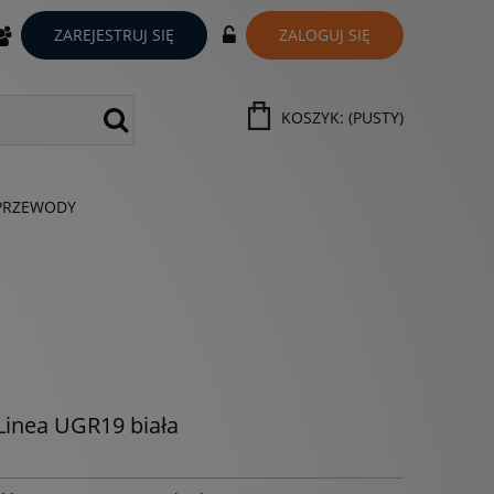
ZAREJESTRUJ SIĘ
ZALOGUJ SIĘ
KOSZYK:
(PUSTY)
PRZEWODY
inea UGR19 biała