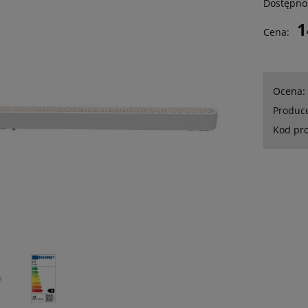
Dostępno
1
Cena:
Ocena:
Produc
Kod pr