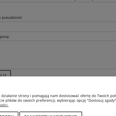
b pseudonim:
pinia:
LIJ
e działanie strony i pomagają nam dostosować ofertę do Twoich p
cie plików do swoich preferencji, wybierając opcję "Dostosuj zgody"
ości.
MOJE KONTO
PŁATNOŚCI I DOSTAWA
IN