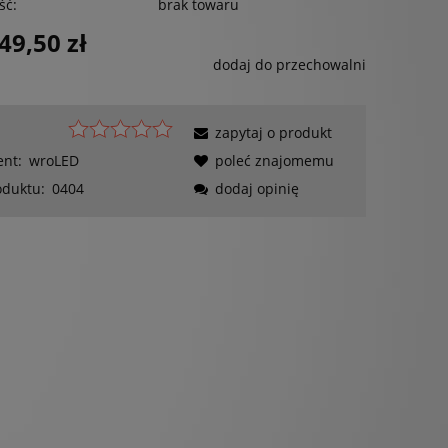
ść:
brak towaru
49,50 zł
dodaj do przechowalni
zapytaj o produkt
ent:
wroLED
poleć znajomemu
oduktu:
0404
dodaj opinię