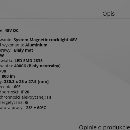
Opis
ie:
48V DC
owanie:
System Magnetic tracklight 48V
ł wykonania:
Aluminium
oprawy:
Biały mat
6W
światła:
LED SMD 2835
wiatła:
4000K
(Biały neutralny)
>90
:
800 lm
y:
330,3 x 25 x 27,5 [mm]
ecenia:
60°
dporności:
IP20
chronności elektrycznej:
III
nergetyczna:
G
atura pracy:
-25° + 60°C
Opinie o produkcie