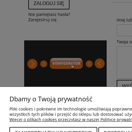
ZALOGUJ SIĘ
Nie pamiętasz hasła?
Zarejestruj się
Imię lu
Twoja o
WYŚ
Dbamy o Twoją prywatność
Pliki cookies i pokrewne im technologie umożliwiają poprawn
wszystkich tych plików i przejść do sklepu lub dostosować uży
Więcej o plikach cookies przeczytasz w naszej Polityce prywatn
POMOC
BESTSELLERY