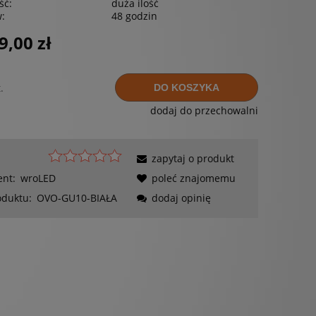
ść:
duża ilość
w:
48 godzin
9,00 zł
.
DO KOSZYKA
dodaj do przechowalni
zapytaj o produkt
ent:
wroLED
poleć znajomemu
oduktu:
OVO-GU10-BIAŁA
dodaj opinię