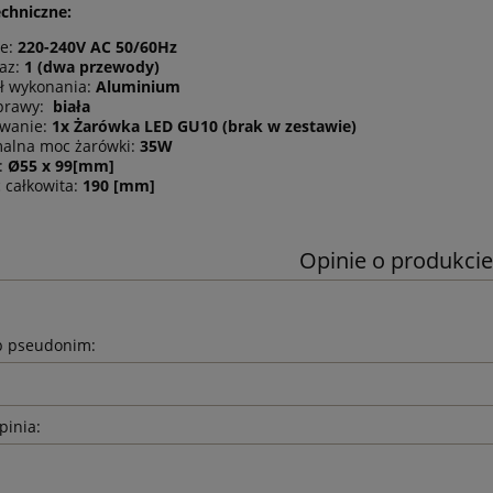
chniczne:
ie:
220-240V AC 50/60Hz
faz:
1 (dwa przewody)
ł wykonania:
Aluminium
oprawy:
biała
wanie:
1x Żarówka LED GU10 (brak w zestawie)
alna moc żarówki:
35W
:
Ø55 x 99[mm]
 całkowita:
190 [mm]
Opinie o produkcie
b pseudonim:
pinia: