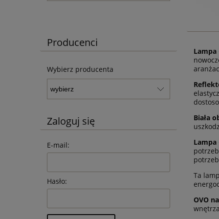
Producenci
Lampa 
nowocze
aranżac
Wybierz producenta
Reflek
elastyc
dostoso
Biała 
Zaloguj się
uszkodz
Lampa
E-mail:
potrzeb
potrzeb 
Ta lamp
Hasło:
energoo
OVO na
wnętrza