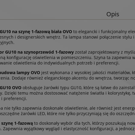
Opis
GU10 na szynę 1-fazową biała OVO
to elegancki i funkcjonalny el
snych i designerskich wnętrz. Ta lampa stanowi połączenie stylu i 
yjnych.
tor GU10 na szynoprzewód 1-fazowy
został zaprojektowany z myśl
zną konfigurację oświetlenia w pomieszczeniu. Szyna ta zapewnia 
wanie oświetlenia do indywidualnych potrzeb i preferencji.
obudowa lampy OVO
jest wykonana z wysokiej jakości materiałów, 
enia. Dodaje również eleganckiego akcentu do wnętrza, tworząc n
 GU10 OVO
obsługuje żarówki typu GU10, które są łatwe do zainsta
y. Dzięki temu można dostosować natężenie światła i kolorystykę,
i preferencji.
a nie tylko zapewnia doskonałe oświetlenie, ale również jest en
szczędne żarówki LED, które nie tylko przyczyniają się do oszczędn
 szynę 1-fazową
to doskonały wybór dla tych, którzy poszukują no
. Zapewnia wyjątkowy wygląd i elastyczność konfiguracji, a jednocze