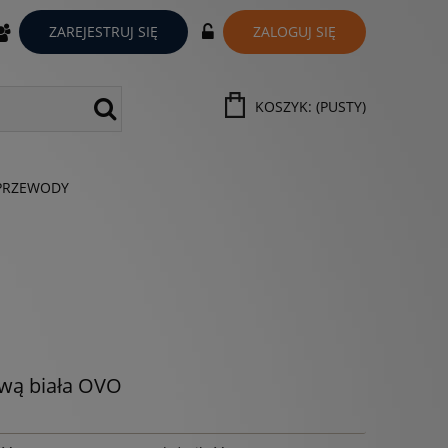
ZAREJESTRUJ SIĘ
ZALOGUJ SIĘ
KOSZYK:
(PUSTY)
PRZEWODY
wą biała OVO