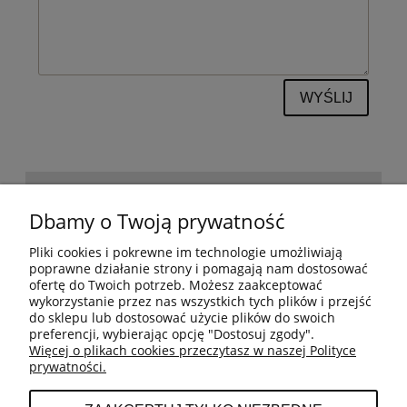
WYŚLIJ
POMOC
Dbamy o Twoją prywatność
Pliki cookies i pokrewne im technologie umożliwiają
BESTSELLERY
poprawne działanie strony i pomagają nam dostosować
ofertę do Twoich potrzeb. Możesz zaakceptować
wykorzystanie przez nas wszystkich tych plików i przejść
do sklepu lub dostosować użycie plików do swoich
MOJE KONTO
preferencji, wybierając opcję "Dostosuj zgody".
Więcej o plikach cookies przeczytasz w naszej Polityce
prywatności.
PŁATNOŚCI I DOSTAWA