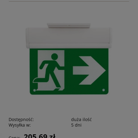
Dostępność:
duża ilość
Wysyłka w:
5 dni
205,69 zł
Cena: