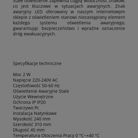
Stałe oświetlenie zapewnia ciągłą widoczność znaków,
co jest kluczowe w sytuacjach awaryjnych. Znak
awaryjny LED oferowany w naszym internetowym
sklepie z oświetleniem stanowi niezastąpiony element
każdego systemu oświetlenia awaryjnego,
gwarantując bezpieczeństwo i wyraźne oznaczenie
dróg ewakuacyjnych.
Specyfikacje techniczne
Moc 2 W
Napięcie 220-240V AC
Częstotliwość 50-60 Hz
Oświetlenie Awaryjne Stale
Użycie Wewnętrzne
Ochrona IP IP20
Tworzywo Pc
Instalacja Natynkowe
Wysokość 240 mm
Szerokość 310 mm
Długość 45 mm
Temperatura Otoczenia Pracy 0 °C~+40 °C