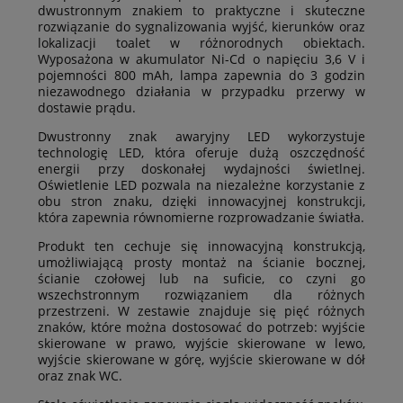
dwustronnym znakiem to praktyczne i skuteczne
rozwiązanie do sygnalizowania wyjść, kierunków oraz
lokalizacji toalet w różnorodnych obiektach.
Wyposażona w akumulator Ni-Cd o napięciu 3,6 V i
pojemności 800 mAh, lampa zapewnia do 3 godzin
niezawodnego działania w przypadku przerwy w
dostawie prądu.
Dwustronny znak awaryjny LED wykorzystuje
technologię LED, która oferuje dużą oszczędność
energii przy doskonałej wydajności świetlnej.
Oświetlenie LED pozwala na niezależne korzystanie z
obu stron znaku, dzięki innowacyjnej konstrukcji,
która zapewnia równomierne rozprowadzanie światła.
Produkt ten cechuje się innowacyjną konstrukcją,
umożliwiającą prosty montaż na ścianie bocznej,
ścianie czołowej lub na suficie, co czyni go
wszechstronnym rozwiązaniem dla różnych
przestrzeni. W zestawie znajduje się pięć różnych
znaków, które można dostosować do potrzeb: wyjście
skierowane w prawo, wyjście skierowane w lewo,
wyjście skierowane w górę, wyjście skierowane w dół
oraz znak WC.