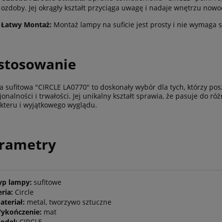
ozdoby. Jej okrągły kształt przyciąga uwagę i nadaje wnętrzu now
Łatwy Montaż:
Montaż lampy na suficie jest prosty i nie wymaga s
stosowanie
 sufitowa "CIRCLE LA0770" to doskonały wybór dla tych, którzy pos
jonalności i trwałości. Jej unikalny kształt sprawia, że pasuje do r
kteru i wyjątkowego wyglądu.
rametry
yp lampy:
sufitowe
eria:
Circle
ateriał:
metal, tworzywo sztuczne
ykończenie:
mat
odel:
CIRCLE