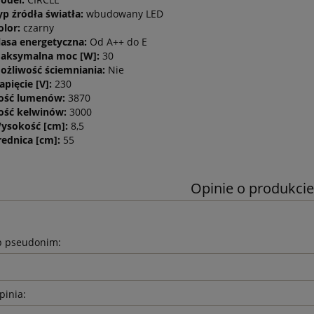
yp źródła światła:
wbudowany LED
olor:
czarny
lasa energetyczna:
Od A++ do E
aksymalna moc [W]:
30
ożliwość ściemniania:
Nie
apięcie [V]:
230
lość lumenów:
3870
lość kelwinów:
3000
ysokość [cm]:
8,5
rednica [cm]:
55
Opinie o produkcie
b pseudonim:
pinia: