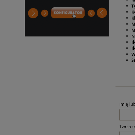
T
K
K
M
M
N
I
I
W
Ś
Imię lu
Twoja o