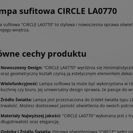
mpa sufitowa CIRCLE LA0770
 sufitowa "CIRCLE LA0770" to stylowa i nowoczesna oprawa oświetle
ojego wnętrza.
ówne cechy produktu
Nowoczesny Design:
"CIRCLE LA0770" wyróżnia się minimalistycz
oraz geometryczny kształt czynią ją estetycznym elementem deko
Wielofunkcyjność:
Lampa sufitowa ta może być wykorzystana w róż
kuchnię czy biuro. Jej uniwersalny design sprawia, że pasuje do w
Źródło Światła:
Lampa jest przeznaczona do źródeł światła typu L
trwałość. Możesz dostosować jasność oświetlenia do swoich potrze
Materiały Najwyższej Jakości:
"CIRCLE LA0770" wykonana jest z tr
długotrwałość oraz elegancję.
Ozdoba i Źródło Światła:
Oprawa oświetleniowa "CIRCLE" pełni rolę