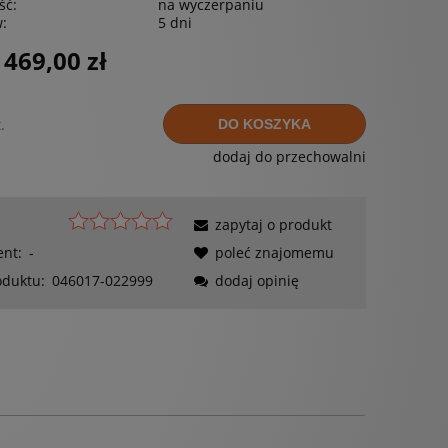
ść:
na wyczerpaniu
w:
5 dni
 469,00 zł
.
DO KOSZYKA
dodaj do przechowalni
zapytaj o produkt
ent:
-
poleć znajomemu
oduktu:
046017-022999
dodaj opinię