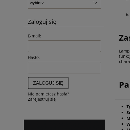
Zaloguj się
Za
E-mail:
Lampa
funkc
Hasło:
chara
Pa
ZALOGUJ SIĘ
Nie pamiętasz hasła?
Zarejestruj się
T
S
M
W
M