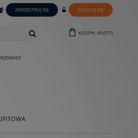
ZAREJESTRUJ SIĘ
ZALOGUJ SIĘ
KOSZYK:
(PUSTY)
PRZEWODY
SUFITOWA