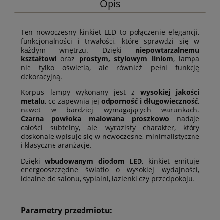
Opis
Ten nowoczesny kinkiet LED to połączenie elegancji,
funkcjonalności i trwałości, które sprawdzi się w
każdym wnętrzu. Dzięki
niepowtarzalnemu
kształtowi
oraz
prostym, stylowym liniom
, lampa
nie tylko oświetla, ale również pełni funkcję
dekoracyjną.
Korpus lampy wykonany jest z
wysokiej jakości
metalu
, co zapewnia jej
odporność i długowieczność
,
nawet w bardziej wymagających warunkach.
Czarna
powłoka malowana proszkowo
nadaje
całości subtelny, ale wyrazisty charakter, który
doskonale wpisuje się w nowoczesne, minimalistyczne
i klasyczne aranżacje.
Dzięki
wbudowanym diodom LED
, kinkiet emituje
energooszczędne światło o wysokiej wydajności,
idealne do salonu, sypialni, łazienki czy przedpokoju.
Parametry przedmiotu: