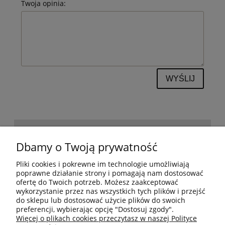
Twoja opinia:
WYŚLIJ
POMOC
Dbamy o Twoją prywatność
Pliki cookies i pokrewne im technologie umożliwiają
BESTSELLERY
poprawne działanie strony i pomagają nam dostosować
ofertę do Twoich potrzeb. Możesz zaakceptować
wykorzystanie przez nas wszystkich tych plików i przejść
do sklepu lub dostosować użycie plików do swoich
MOJE KONTO
preferencji, wybierając opcję "Dostosuj zgody".
Więcej o plikach cookies przeczytasz w naszej Polityce