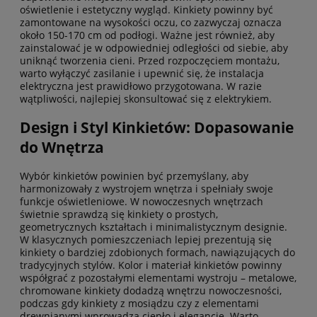
oświetlenie i estetyczny wygląd. Kinkiety powinny być
zamontowane na wysokości oczu, co zazwyczaj oznacza
około 150-170 cm od podłogi. Ważne jest również, aby
zainstalować je w odpowiedniej odległości od siebie, aby
uniknąć tworzenia cieni. Przed rozpoczęciem montażu,
warto wyłączyć zasilanie i upewnić się, że instalacja
elektryczna jest prawidłowo przygotowana. W razie
wątpliwości, najlepiej skonsultować się z elektrykiem.
Design i Styl Kinkietów: Dopasowanie
do Wnętrza
Wybór kinkietów powinien być przemyślany, aby
harmonizowały z wystrojem wnętrza i spełniały swoje
funkcje oświetleniowe. W nowoczesnych wnętrzach
świetnie sprawdzą się kinkiety o prostych,
geometrycznych kształtach i minimalistycznym designie.
W klasycznych pomieszczeniach lepiej prezentują się
kinkiety o bardziej zdobionych formach, nawiązujących do
tradycyjnych stylów. Kolor i materiał kinkietów powinny
współgrać z pozostałymi elementami wystroju – metalowe,
chromowane kinkiety dodadzą wnętrzu nowoczesności,
podczas gdy kinkiety z mosiądzu czy z elementami
drewnianymi wprowadzą ciepło i elegancję. Warto