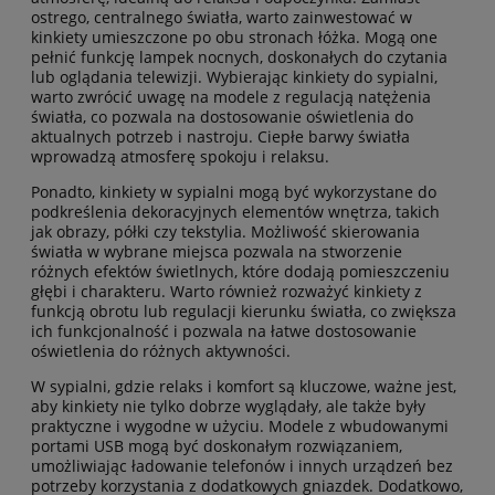
ostrego, centralnego światła, warto zainwestować w
kinkiety umieszczone po obu stronach łóżka. Mogą one
pełnić funkcję lampek nocnych, doskonałych do czytania
lub oglądania telewizji. Wybierając kinkiety do sypialni,
warto zwrócić uwagę na modele z regulacją natężenia
światła, co pozwala na dostosowanie oświetlenia do
aktualnych potrzeb i nastroju. Ciepłe barwy światła
wprowadzą atmosferę spokoju i relaksu.
Ponadto, kinkiety w sypialni mogą być wykorzystane do
podkreślenia dekoracyjnych elementów wnętrza, takich
jak obrazy, półki czy tekstylia. Możliwość skierowania
światła w wybrane miejsca pozwala na stworzenie
różnych efektów świetlnych, które dodają pomieszczeniu
głębi i charakteru. Warto również rozważyć kinkiety z
funkcją obrotu lub regulacji kierunku światła, co zwiększa
ich funkcjonalność i pozwala na łatwe dostosowanie
oświetlenia do różnych aktywności.
W sypialni, gdzie relaks i komfort są kluczowe, ważne jest,
aby kinkiety nie tylko dobrze wyglądały, ale także były
praktyczne i wygodne w użyciu. Modele z wbudowanymi
portami USB mogą być doskonałym rozwiązaniem,
umożliwiając ładowanie telefonów i innych urządzeń bez
potrzeby korzystania z dodatkowych gniazdek. Dodatkowo,