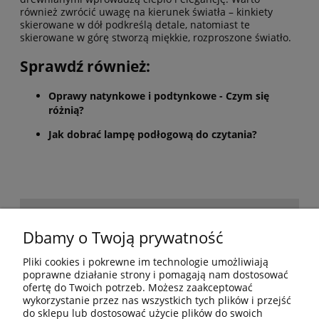
również zwrócić uwagę na kierunek światła – kinkiety
skierowane w dół podkreślą detale, natomiast te
skierowane w górę stworzą miękkie, rozproszone światło.
Sprawdź również:
Oprawy natynkowe i podtynkowe - Czym się
różnią?
Jak dobrać lampę podłogową do czytania?
POMOC
Dbamy o Twoją prywatność
Pliki cookies i pokrewne im technologie umożliwiają
BESTSELLERY
poprawne działanie strony i pomagają nam dostosować
ofertę do Twoich potrzeb. Możesz zaakceptować
wykorzystanie przez nas wszystkich tych plików i przejść
do sklepu lub dostosować użycie plików do swoich
MOJE KONTO