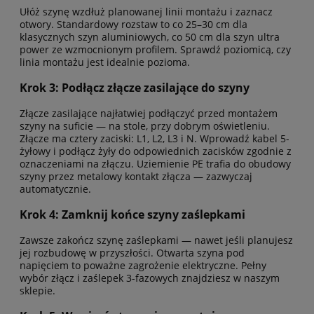
Ułóż szynę wzdłuż planowanej linii montażu i zaznacz
otwory. Standardowy rozstaw to co 25–30 cm dla
klasycznych szyn aluminiowych, co 50 cm dla szyn ultra
power ze wzmocnionym profilem. Sprawdź poziomicą, czy
linia montażu jest idealnie pozioma.
Krok 3: Podłącz złącze zasilające do szyny
Złącze zasilające najłatwiej podłączyć przed montażem
szyny na suficie — na stole, przy dobrym oświetleniu.
Złącze ma cztery zaciski: L1, L2, L3 i N. Wprowadź kabel 5-
żyłowy i podłącz żyły do odpowiednich zacisków zgodnie z
oznaczeniami na złączu. Uziemienie PE trafia do obudowy
szyny przez metalowy kontakt złącza — zazwyczaj
automatycznie.
Krok 4: Zamknij końce szyny zaślepkami
Zawsze zakończ szynę zaślepkami — nawet jeśli planujesz
jej rozbudowę w przyszłości. Otwarta szyna pod
napięciem to poważne zagrożenie elektryczne. Pełny
wybór
złącz i zaślepek 3-fazowych
znajdziesz w naszym
sklepie.