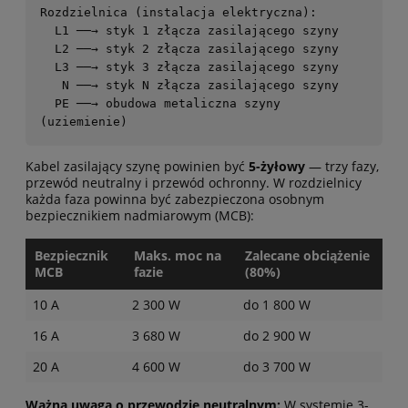
Rozdzielnica (instalacja elektryczna):

  L1 ──→ styk 1 złącza zasilającego szyny

  L2 ──→ styk 2 złącza zasilającego szyny

  L3 ──→ styk 3 złącza zasilającego szyny

   N ──→ styk N złącza zasilającego szyny

  PE ──→ obudowa metaliczna szyny 
(uziemienie)
Kabel zasilający szynę powinien być
5-żyłowy
— trzy fazy,
przewód neutralny i przewód ochronny. W rozdzielnicy
każda faza powinna być zabezpieczona osobnym
bezpiecznikiem nadmiarowym (MCB):
Bezpiecznik
Maks. moc na
Zalecane obciążenie
MCB
fazie
(80%)
10 A
2 300 W
do 1 800 W
16 A
3 680 W
do 2 900 W
20 A
4 600 W
do 3 700 W
Ważna uwaga o przewodzie neutralnym:
W systemie 3-