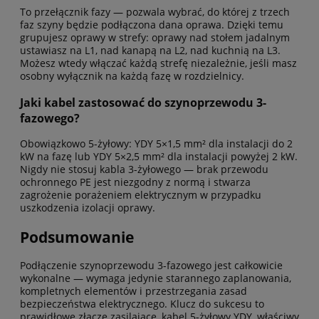
To przełącznik fazy — pozwala wybrać, do której z trzech
faz szyny będzie podłączona dana oprawa. Dzięki temu
grupujesz oprawy w strefy: oprawy nad stołem jadalnym
ustawiasz na L1, nad kanapą na L2, nad kuchnią na L3.
Możesz wtedy włączać każdą strefę niezależnie, jeśli masz
osobny wyłącznik na każdą fazę w rozdzielnicy.
Jaki kabel zastosować do szynoprzewodu 3-
fazowego?
Obowiązkowo 5-żyłowy: YDY 5×1,5 mm² dla instalacji do 2
kW na fazę lub YDY 5×2,5 mm² dla instalacji powyżej 2 kW.
Nigdy nie stosuj kabla 3-żyłowego — brak przewodu
ochronnego PE jest niezgodny z normą i stwarza
zagrożenie porażeniem elektrycznym w przypadku
uszkodzenia izolacji oprawy.
Podsumowanie
Podłączenie szynoprzewodu 3-fazowego jest całkowicie
wykonalne — wymaga jedynie starannego zaplanowania,
kompletnych elementów i przestrzegania zasad
bezpieczeństwa elektrycznego. Klucz do sukcesu to
prawidłowe złącze zasilające, kabel 5-żyłowy YDY, właściwy