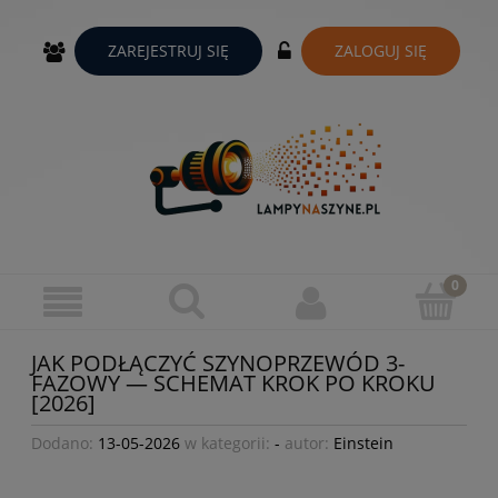
ZAREJESTRUJ SIĘ
ZALOGUJ SIĘ
JAK PODŁĄCZYĆ SZYNOPRZEWÓD 3-
FAZOWY — SCHEMAT KROK PO KROKU
[2026]
Dodano:
13-05-2026
w kategorii:
-
autor:
Einstein