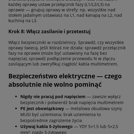
każdej oprawy ustaw przełącznik fazy (L1/L2/L3) na
oprawie — grupuj oprawy w strefy: np. wszystkie nad
stołem jadalnym ustawiasz na L1, nad kanapą na L2, nad
kuchnią na L3.
Krok 8: Włącz zasilanie i przetestuj
Włącz bezpieczniki w rozdzielnicy. Sprawdź, czy wszystkie
oprawy świecą. Jeśli któraś nie działa: sprawdź przełącznik
fazy na oprawie (może być ustawiony na fazę bez
napięcia), sprawdź podłączenie przewodu N w złączu
zasilającym lub zweryfikuj ciągłość kabla multimetrem.
Bezpieczeństwo elektryczne — czego
absolutnie nie wolno pominąć
Nigdy nie pracuj pod napięciem
— zawsze wyłącz
bezpiecznik i potwierdź brak napięcia multimetrem
PE jest obowiązkowy
— metalowa obudowa szyny
MUSI być uziemiona; brak uziemienia to
bezpośrednie zagrożenie życia
Używaj kabla 5-żyłowego
— YDY 5×1,5 lub 5×2,5
mm²; nigdy 3-żyłowego