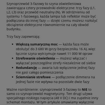
Szynoprzewód 3-fazowy to szyna oświetleniowa
zawierająca cztery przewodniki elektryczne: trzy fazy (L1,
L2, L3) oraz przewód neutralny (N). W odróżnieniu od
systemu 1-fazowego, każda lampa lub reflektor może być
podłączona do innej fazy — dzięki czemu możesz rozłożyć
obciążenie elektryczne równomiernie na cały obwód
budynku.
Trzy fazy zapewniają:
Większą sumaryczną moc
— każda faza może
obsłużyć do 3 680 W (przy bezpieczniku 16 A), więc
łącznie szyna wytrzymuje nawet 11 000 W opraw
Strefowanie oświetlenia
— możesz włączać i
wyłączać poszczególne strefy niezależnie od siebie
Redundancję
— awaria lub wyłączenie jednej fazy
nie gasi całego pomieszczenia
Ściemnianie strefowe
— podłączenie dimmera na
jednej fazie nie wpływa na pozostałe dwie fazy
Ważne rozróżnienie: szynoprzewód 3-fazowy to
NIE
to
samo co szynoprzewód magnetyczny. Ten drugi używa
specjalnego niskiego napięcia (48 V DC) i ma zupełnie inny
schemat montażu. W tym artykule omawiamy wyłącznie