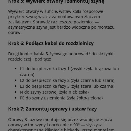
Krok 5: Wywierć otwory i zamontuj szynę
Wywierć otwory w suficie, wstaw kołki rozporowe i
przykręć szynę wraz z zamontowanym złączem
zasilającym. Sprawdź raz jeszcze poziomicą —
asymetryczna szyna jest bardzo widoczna po montażu
opraw.
Krok 6: Podłącz kabel do rozdzielnicy
Drugi koniec kabla 5-żyłowego poprowadź do skrzynki
rozdzielczej i podłącz:
L1 do bezpiecznika fazy 1 (zwykle żyła brązowa lub
czarna)
L2 do bezpiecznika fazy 2 (żyła czarna lub szara)
L3 do bezpiecznika fazy 3 (żyła szara lub czarna)
N do szyny zerowej (żyła niebieska)
PE do szyny uziemienia (żyła żółto-zielona)
Krok 7: Zamontuj oprawy i ustaw fazy
Oprawy 3-fazowe montuje się przez wsunięcie złącza
oprawy w tor szyny i obrócenie o 90° — słyszysz
charakterystyczne kliknięcie blokady. Przed montażem