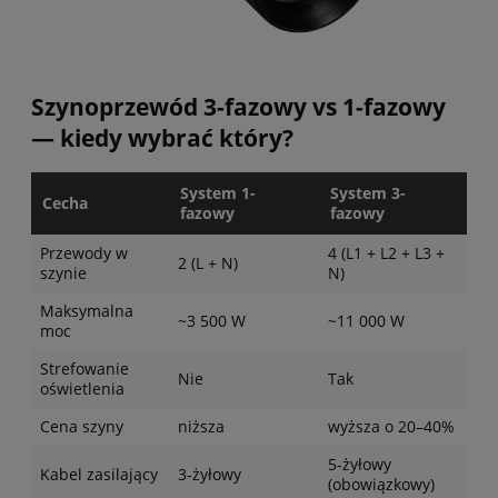
Szynoprzewód 3-fazowy vs 1-fazowy
— kiedy wybrać który?
System 1-
System 3-
Cecha
fazowy
fazowy
Przewody w
4 (L1 + L2 + L3 +
2 (L + N)
szynie
N)
Maksymalna
~3 500 W
~11 000 W
moc
Strefowanie
Nie
Tak
oświetlenia
Cena szyny
niższa
wyższa o 20–40%
5-żyłowy
Kabel zasilający
3-żyłowy
(obowiązkowy)