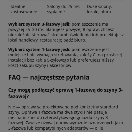
Idealne
Salony do 25 m²,
Duże salony,
zastosowanie
sypialnie
lokale, biura
Wybierz system 3-fazowy jeśli:
pomieszczenie ma
powyżej 25–30 m², planujesz powyżej 8 opraw, chcesz
niezależnie sterować strefami oświetlenia lub projektujesz
lokal handlowy, restaurację bądź biuro.
Wybierz system 1-fazowy jeśli:
pomieszczenie jest
mniejsze i nie wymaga strefowania, zależy Ci na prostszej
instalacji bez kabla 5-żyłowego lub preferujesz niższy
koszt zakupu szyny i akcesoriów.
FAQ — najczęstsze pytania
Czy mogę podłączyć oprawę 1-fazową do szyny 3-
fazowej?
Nie — oprawy są projektowane pod konkretny standard
szyny. Oprawa 1-fazowa ma dwa styki i nie pasuje
mechanicznie do czterostykowego gniazda szyny 3-
fazowej. Zawsze używaj opraw wyraźnie oznaczonych jako
3-fazowe lub kompatybilnych adapterów — o ile