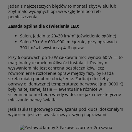
Jeden z najczęstszych błędów to montaż zbyt wielu lub
zbyt mało wydajnych opraw względem potrzeb
pomieszczenia.
Zasada ogólna dla oświetlenia LED:
Salon, jadalnia: 20–30 lm/m² (oświetlenie ogólne)
Salon 30 m² = 600–900 lm łącznie; przy oprawach
700 lm/szt. wystarczą 4–6 opraw
Przy 6 oprawach po 10 W całkowita moc wynosi 60 W — to
marginalny ułamek możliwości instalacji. Realnym
wyzwaniem nie jest ochrona bezpieczników, lecz
równomierne rozłożenie opraw między fazy, by każda
strefa miała podobne obciążenie. Zadbaj o to, żeby
oprawy o identycznej temperaturze barwowej (np. 3000 K)
były na tej samej fazie — ewentualne różnice w
ściemnianiu nie będą wtedy widoczne jako nieestetyczne
mieszanie barwy światła.
Jeśli szukasz gotowego rozwiązania pod klucz, doskonałym
wyborem jest zestaw startowy z szyną i oprawami: