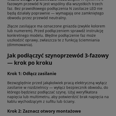
fazowym przewód N jest wspólny dla wszystkich trzech
faz. Bez prawidłowego podłączenia N zasilacze LED nie
będą działały poprawnie — wymagają one zamkniętego
obwodu przez przewód neutralny.
Złącze zasilające ma oznaczone gniazda (zwykle kolorem
lub numerem). Przed podłączeniem sprawdź instrukcję
konkretnego modelu. Błędne podłączenie faz może
uszkodzić oprawy, zwłaszcza te z funkcją ściemniania
(dimmowania).
Jak podłączyć szynoprzewód 3-fazowy
— krok po kroku
Krok 1: Odłącz zasilanie
Bezwzględnie przed jakąkolwiek pracą elektryczną wyłącz
zasilanie w rozdzielnicy — wyłącz bezpiecznik obwodu, do
którego będziesz podłączać szynę. Użyj weryfikatora
napięcia lub multimetru, aby potwierdzić brak napięcia na
kablu wychodzącym z sufitu lub ściany.
Krok 2: Zaznacz otwory montażowe