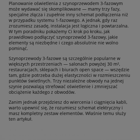
Planowanie oświetlenia z szynoprzewodem 3-fazowym
może wydawać się skomplikowane — mamy trzy fazy,
specjalne złącza i zupełnie inny schemat podłączenia niż
w przypadku systemu 1-fazowego. A jednak, gdy raz
zrozumiesz zasadę, instalacja jest logiczna i powtarzalna.
W tym poradniku pokażemy Ci krok po kroku, jak
prawidłowo podłączyć szynoprzewód 3-fazowy, jakie
elementy są niezbędne i czego absolutnie nie wolno
pominąć.
Szynoprzewody 3-fazowe są szczególnie popularne w
większych przestrzeniach — salonach powyżej 30 m²,
restauracjach, sklepach i biurach open space — wszędzie
tam, gdzie potrzeba dużej elastyczności w rozmieszczeniu
punktów świetlnych. Trzy niezależne obwody na jednej
szynie pozwalają strefować oświetlenie i zmniejszać
obciążenie każdego z obwodów.
Zanim jednak przejdziesz do wiercenia i ciągnięcia kabli,
warto upewnić się, że rozumiesz schemat elektryczny i
masz kompletny zestaw elementów. Właśnie temu służy
ten artykuł.