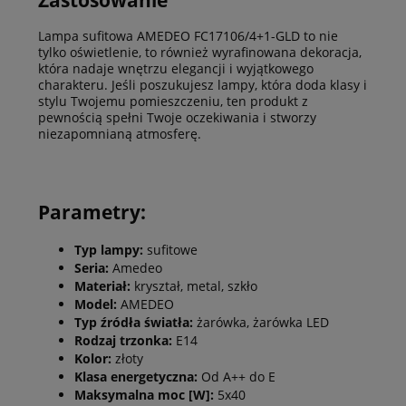
Zastosowanie
Lampa sufitowa AMEDEO FC17106/4+1-GLD to nie
tylko oświetlenie, to również wyrafinowana dekoracja,
która nadaje wnętrzu elegancji i wyjątkowego
charakteru. Jeśli poszukujesz lampy, która doda klasy i
stylu Twojemu pomieszczeniu, ten produkt z
pewnością spełni Twoje oczekiwania i stworzy
niezapomnianą atmosferę.
Parametry:
Typ lampy:
sufitowe
Seria:
Amedeo
Materiał:
kryształ, metal, szkło
Model:
AMEDEO
Typ źródła światła:
żarówka, żarówka LED
Rodzaj trzonka:
E14
Kolor:
złoty
Klasa energetyczna:
Od A++ do E
Maksymalna moc [W]:
5x40