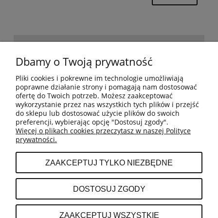
POMOC
Dbamy o Twoją prywatność
Pliki cookies i pokrewne im technologie umożliwiają
BESTSELLERY
poprawne działanie strony i pomagają nam dostosować
ofertę do Twoich potrzeb. Możesz zaakceptować
wykorzystanie przez nas wszystkich tych plików i przejść
do sklepu lub dostosować użycie plików do swoich
MOJE KONTO
preferencji, wybierając opcję "Dostosuj zgody".
Więcej o plikach cookies przeczytasz w naszej Polityce
prywatności.
PŁATNOŚCI I DOSTAWA
ZAAKCEPTUJ TYLKO NIEZBĘDNE
INFORMACJE
DOSTOSUJ ZGODY
O NAS
ZAAKCEPTUJ WSZYSTKIE