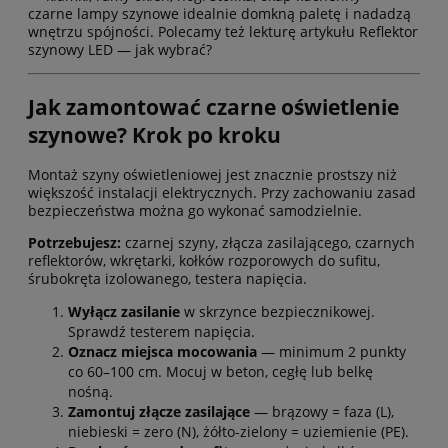
czarne lampy szynowe idealnie domkną paletę i nadadzą
wnętrzu spójności. Polecamy też lekturę artykułu
Reflektor
szynowy LED — jak wybrać?
Jak zamontować czarne oświetlenie
szynowe? Krok po kroku
Montaż szyny oświetleniowej jest znacznie prostszy niż
większość instalacji elektrycznych. Przy zachowaniu zasad
bezpieczeństwa można go wykonać samodzielnie.
Potrzebujesz:
czarnej szyny, złącza zasilającego, czarnych
reflektorów, wkrętarki, kołków rozporowych do sufitu,
śrubokręta izolowanego, testera napięcia.
Wyłącz zasilanie
w skrzynce bezpiecznikowej.
Sprawdź testerem napięcia.
Oznacz miejsca mocowania
— minimum 2 punkty
co 60–100 cm. Mocuj w beton, cegłę lub belkę
nośną.
Zamontuj złącze zasilające
— brązowy = faza (L),
niebieski = zero (N), żółto-zielony = uziemienie (PE).