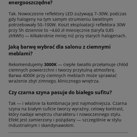
energooszczędne?
Tak. Nowoczesne reflektory LED zużywają 7–30W, podczas
gdy halogeny na tym samym strumieniu świetlnym
potrzebowały 50–100W. Koszt eksploatacji reflektora 30W
przy 5h dziennie to ~4,60 zł miesięcznie (taryfa 0,85
zł/kWh) — kilkakrotnie mniej niż przy starych halogenach.
Jaką barwę wybrać dla salonu z ciemnymi
meblami?
Rekomendujemy
3000K
— ciepłe światło przełamuje chłód
ciemnych powierzchni i tworzy przytulną atmosferę.
Barwa 4000K przy ciemnych meblach może sprawiać
wrażenie zbyt zimnego, klinicznego wnętrza.
Czy czarna szyna pasuje do białego sufitu?
Tak — i właśnie ta kombinacja jest najmodniejsza. Czarna
szyna na białym suficie tworzy wyraźny, celowy kontrast,
który nadaje wnętrzu charakteru i nowoczesnego stylu.
Efekt jest zamierzony i pożądany — szczególnie w stylu
industrialnym i skandynawskim.