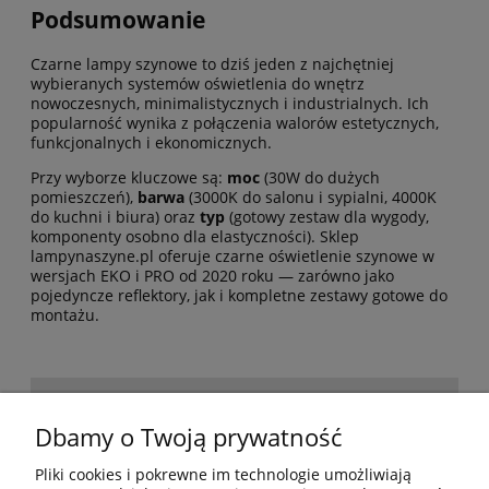
Podsumowanie
Czarne lampy szynowe to dziś jeden z najchętniej
wybieranych systemów oświetlenia do wnętrz
nowoczesnych, minimalistycznych i industrialnych. Ich
popularność wynika z połączenia walorów estetycznych,
funkcjonalnych i ekonomicznych.
Przy wyborze kluczowe są:
moc
(30W do dużych
pomieszczeń),
barwa
(3000K do salonu i sypialni, 4000K
do kuchni i biura) oraz
typ
(gotowy zestaw dla wygody,
komponenty osobno dla elastyczności). Sklep
lampynaszyne.pl oferuje czarne oświetlenie szynowe w
wersjach EKO i PRO od 2020 roku — zarówno jako
pojedyncze reflektory, jak i kompletne zestawy gotowe do
montażu.
POMOC
Dbamy o Twoją prywatność
Pliki cookies i pokrewne im technologie umożliwiają
BESTSELLERY