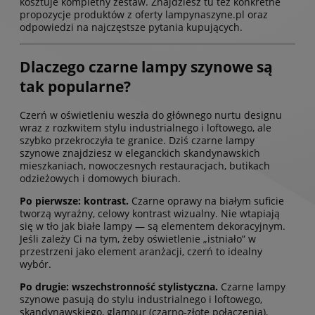
kosztuje kompletny zestaw. Znajdziesz tu też konkretne
propozycje produktów z oferty lampynaszyne.pl oraz
odpowiedzi na najczęstsze pytania kupujących.
Dlaczego czarne lampy szynowe są
tak popularne?
Czerń w oświetleniu weszła do głównego nurtu designu
wraz z rozkwitem stylu industrialnego i loftowego, ale
szybko przekroczyła te granice. Dziś czarne lampy
szynowe znajdziesz w eleganckich skandynawskich
mieszkaniach, nowoczesnych restauracjach, butikach
odzieżowych i domowych biurach.
Po pierwsze: kontrast.
Czarne oprawy na białym suficie
tworzą wyraźny, celowy kontrast wizualny. Nie wtapiają
się w tło jak białe lampy — są elementem dekoracyjnym.
Jeśli zależy Ci na tym, żeby oświetlenie „istniało” w
przestrzeni jako element aranżacji, czerń to idealny
wybór.
Po drugie: wszechstronność stylistyczna.
Czarne lampy
szynowe pasują do stylu industrialnego i loftowego,
skandynawskiego, glamour (czarno-złote połączenia),