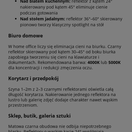
Nad blatem kuchennym:
reflektor z kątem 24°
nakierowany pod kątem 45° eliminuje cienie
podczas gotowania
Nad stołem jadalnym:
reflektor 36°–60° skierowany
pionowo tworzy klasyczny spotlight na stół
Biuro domowe
W home office liczy się eliminacja cieni na biurku. Czarny
reflektor skierowany pod kątem 30–45° od boku biurka
zapobiega tworzeniu się cieni na klawiaturze i
dokumentach. Rekomendowana barwa:
4000K
lub
5000K
dla koncentracji i redukcji zmęczenia oczu.
Korytarz i przedpokój
Szyna 1–2m z 2–3 czarnymi reflektorami oświetla całą
długość korytarza. Nakierowanie jednego reflektora na
lustro lub galerię zdjęć dodaje charakter nawet wąskim
przestrzeniom.
Sklep, butik, galeria sztuki
Matowa czarna obudowa nie odbija niepotrzebnego
blasku. Reflektory o wąskim kącie 24° wyróżniają