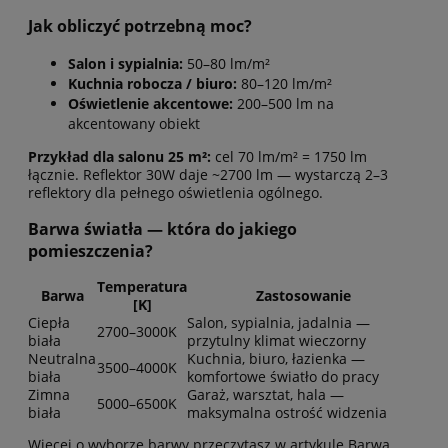
Jak obliczyć potrzebną moc?
Salon i sypialnia:
50–80 lm/m²
Kuchnia robocza / biuro:
80–120 lm/m²
Oświetlenie akcentowe:
200–500 lm na
akcentowany obiekt
Przykład dla salonu 25 m²:
cel 70 lm/m² = 1750 lm
łącznie. Reflektor 30W daje ~2700 lm — wystarczą 2–3
reflektory dla pełnego oświetlenia ogólnego.
Barwa światła — która do jakiego
pomieszczenia?
Temperatura
Barwa
Zastosowanie
[K]
Ciepła
Salon, sypialnia, jadalnia —
2700–3000K
biała
przytulny klimat wieczorny
Neutralna
Kuchnia, biuro, łazienka —
3500–4000K
biała
komfortowe światło do pracy
Zimna
Garaż, warsztat, hala —
5000–6500K
biała
maksymalna ostrość widzenia
Więcej o wyborze barwy przeczytasz w artykule
Barwa