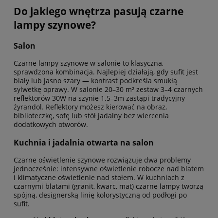
Do jakiego wnętrza pasują czarne
lampy szynowe?
Salon
Czarne lampy szynowe w salonie to klasyczna,
sprawdzona kombinacja. Najlepiej działają, gdy sufit jest
biały lub jasno szary — kontrast podkreśla smukłą
sylwetkę oprawy. W salonie 20–30 m² zestaw 3–4 czarnych
reflektorów 30W na szynie 1.5–3m zastąpi tradycyjny
żyrandol. Reflektory możesz kierować na obraz,
biblioteczkę, sofę lub stół jadalny bez wiercenia
dodatkowych otworów.
Kuchnia i jadalnia otwarta na salon
Czarne oświetlenie szynowe rozwiązuje dwa problemy
jednocześnie: intensywne oświetlenie robocze nad blatem
i klimatyczne oświetlenie nad stołem. W kuchniach z
czarnymi blatami (granit, kwarc, mat) czarne lampy tworzą
spójną, designerską linię kolorystyczną od podłogi po
sufit.