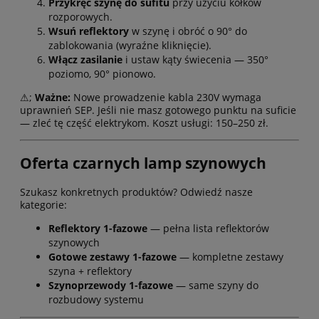
Przykręć szynę do sufitu
przy użyciu kołków
rozporowych.
Wsuń reflektory
w szynę i obróć o 90° do
zablokowania (wyraźne kliknięcie).
Włącz zasilanie
i ustaw kąty świecenia — 350°
poziomo, 90° pionowo.
⚠;
Ważne:
Nowe prowadzenie kabla 230V wymaga
uprawnień SEP. Jeśli nie masz gotowego punktu na suficie
— zleć tę część elektrykom. Koszt usługi: 150–250 zł.
Oferta czarnych lamp szynowych
Szukasz konkretnych produktów? Odwiedź nasze
kategorie:
Reflektory 1-fazowe
— pełna lista reflektorów
szynowych
Gotowe zestawy 1-fazowe
— kompletne zestawy
szyna + reflektory
Szynoprzewody 1-fazowe
— same szyny do
rozbudowy systemu