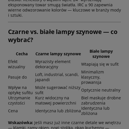
eksponowany towar smugą światła. IRC ≥ 90 zapewnia
wierne odwzorowanie kolorów — kluczowe w branży mody
i sztuki.
Czarne vs. białe lampy szynowe — co
wybrać?
Białe lampy
Cecha
Czarne lampy szynowe
szynowe
Efekt
Wyrazisty element
Wtapiają się w sufit
wizualny
dekoracyjny
Minimalizm
Loft, industrial, scandi,
Pasuje do
klasyczny,
japandi
prowansja
Wpływ na
Może sugerować niższy
Optycznie neutralny
optykę sufitu
sufit
Utrzymanie
Kurz widoczny na
Biel maskuje drobne
czystości
matowej powierzchni
zabrudzenia
Identyczna lub
Cena
Identyczna lub zbliżona
zbliżona
Wskazówka:
Jeśli masz już inne czarne detale we wnętrzu
— klamki, ramy okien, nogi stolika, okap kuchenny —