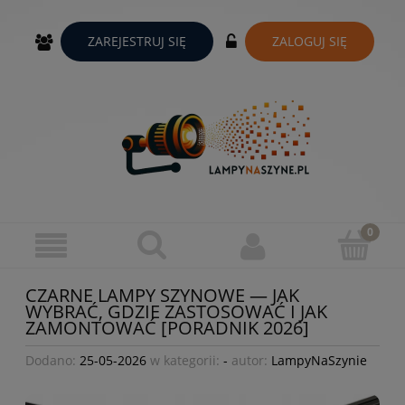
ZAREJESTRUJ SIĘ
ZALOGUJ SIĘ
CZARNE LAMPY SZYNOWE — JAK
WYBRAĆ, GDZIE ZASTOSOWAĆ I JAK
ZAMONTOWAĆ [PORADNIK 2026]
Dodano:
25-05-2026
w kategorii:
-
autor:
LampyNaSzynie