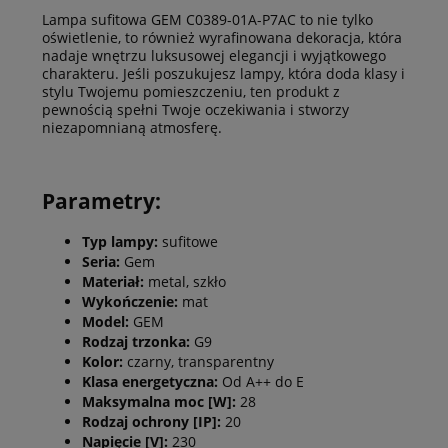
Lampa sufitowa GEM C0389-01A-P7AC to nie tylko
oświetlenie, to również wyrafinowana dekoracja, która
nadaje wnętrzu luksusowej elegancji i wyjątkowego
charakteru. Jeśli poszukujesz lampy, która doda klasy i
stylu Twojemu pomieszczeniu, ten produkt z
pewnością spełni Twoje oczekiwania i stworzy
niezapomnianą atmosferę.
Parametry:
Typ lampy:
sufitowe
Seria:
Gem
Materiał:
metal, szkło
Wykończenie:
mat
Model:
GEM
Rodzaj trzonka:
G9
Kolor:
czarny, transparentny
Klasa energetyczna:
Od A++ do E
Maksymalna moc [W]:
28
Rodzaj ochrony [IP]:
20
Napięcie [V]:
230