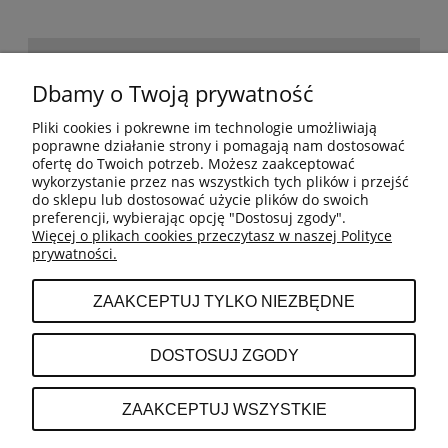
POMOC
Dbamy o Twoją prywatność
Pliki cookies i pokrewne im technologie umożliwiają
BESTSELLERY
poprawne działanie strony i pomagają nam dostosować
ofertę do Twoich potrzeb. Możesz zaakceptować
wykorzystanie przez nas wszystkich tych plików i przejść
do sklepu lub dostosować użycie plików do swoich
MOJE KONTO
preferencji, wybierając opcję "Dostosuj zgody".
Więcej o plikach cookies przeczytasz w naszej Polityce
prywatności.
PŁATNOŚCI I DOSTAWA
ZAAKCEPTUJ TYLKO NIEZBĘDNE
INFORMACJE
DOSTOSUJ ZGODY
O NAS
ZAAKCEPTUJ WSZYSTKIE