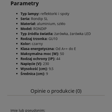
Parametry
Typ lampy:
reflektorki i spoty
Seria:
Rondip SL
Materiał:
aluminium, szkło
Model:
RONDIP
Typ źródła światła:
żarówka, żarówka LED
Rodzaj trzonka:
GU10
Kolor:
czarny
Klasa energetyczna:
Od A++ do E
Maksymalna moc [W]:
50
Rodzaj ochrony [IP]:
44
Napięcie [V]:
230
Wysokość [cm]:
9,5
Średnica [cm]:
9
Opinie o produkcie (0)
Imię lub pseudonim: