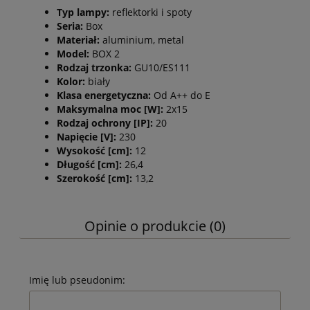
Typ lampy:
reflektorki i spoty
Seria:
Box
Materiał:
aluminium, metal
Model:
BOX 2
Rodzaj trzonka:
GU10/ES111
Kolor:
biały
Klasa energetyczna:
Od A++ do E
Maksymalna moc [W]:
2x15
Rodzaj ochrony [IP]:
20
Napięcie [V]:
230
Wysokość [cm]:
12
Długość [cm]:
26,4
Szerokość [cm]:
13,2
Opinie o produkcie (0)
Imię lub pseudonim: