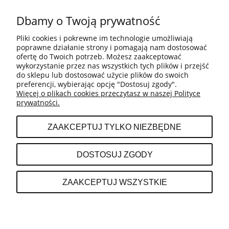
POMOC
Dbamy o Twoją prywatność
Pliki cookies i pokrewne im technologie umożliwiają
BESTSELLERY
poprawne działanie strony i pomagają nam dostosować
ofertę do Twoich potrzeb. Możesz zaakceptować
wykorzystanie przez nas wszystkich tych plików i przejść
do sklepu lub dostosować użycie plików do swoich
MOJE KONTO
preferencji, wybierając opcję "Dostosuj zgody".
Więcej o plikach cookies przeczytasz w naszej Polityce
prywatności.
PŁATNOŚCI I DOSTAWA
ZAAKCEPTUJ TYLKO NIEZBĘDNE
INFORMACJE
DOSTOSUJ ZGODY
O NAS
ZAAKCEPTUJ WSZYSTKIE
POKAŻ PEŁNĄ WERSJĘ STRONY