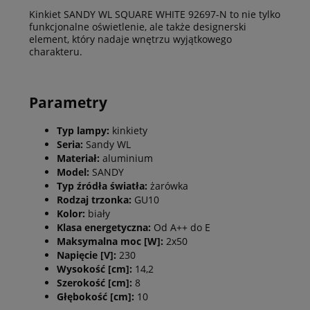
Kinkiet SANDY WL SQUARE WHITE 92697-N to nie tylko
funkcjonalne oświetlenie, ale także designerski
element, który nadaje wnętrzu wyjątkowego
charakteru.
Parametry
Typ lampy:
kinkiety
Seria:
Sandy WL
Materiał:
aluminium
Model:
SANDY
Typ źródła światła:
żarówka
Rodzaj trzonka:
GU10
Kolor:
biały
Klasa energetyczna:
Od A++ do E
Maksymalna moc [W]:
2x50
Napięcie [V]:
230
Wysokość [cm]:
14,2
Szerokość [cm]:
8
Głębokość [cm]:
10