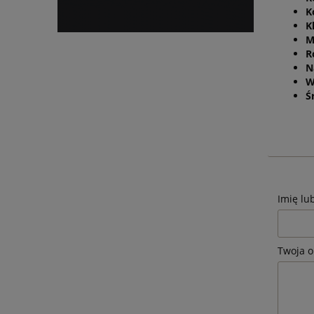
K
K
M
R
N
W
Ś
Imię lu
Twoja o