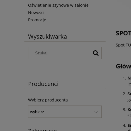
Oświetlenie szynowe w salonie
Nowości
Promocje
SPOT
Wyszukiwarka
Spot TU
Głów
N
Producenci
J
S
g
Wybierz producenta
K
s
E
Zaloguj się