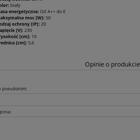
olor:
biały
lasa energetyczna:
Od A++ do E
aksymalna moc [W]:
50
odzaj ochrony [IP]:
20
apięcie [V]:
230
ysokość [cm]:
10
rednica [cm]:
5,6
Opinie o produkcie
b pseudonim:
pinia: