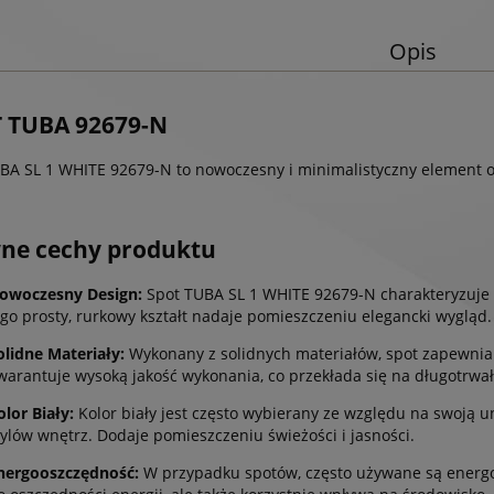
Opis
 TUBA 92679-N
BA SL 1 WHITE 92679-N to nowoczesny i minimalistyczny element o
ne cechy produktu
owoczesny Design:
Spot TUBA SL 1 WHITE 92679-N charakteryzuje
ego prosty, rurkowy kształt nadaje pomieszczeniu elegancki wygląd.
olidne Materiały:
Wykonany z solidnych materiałów, spot zapewnia t
warantuje wysoką jakość wykonania, co przekłada się na długotrwa
olor Biały:
Kolor biały jest często wybierany ze względu na swoją u
tylów wnętrz. Dodaje pomieszczeniu świeżości i jasności.
nergooszczędność:
W przypadku spotów, często używane są energoos