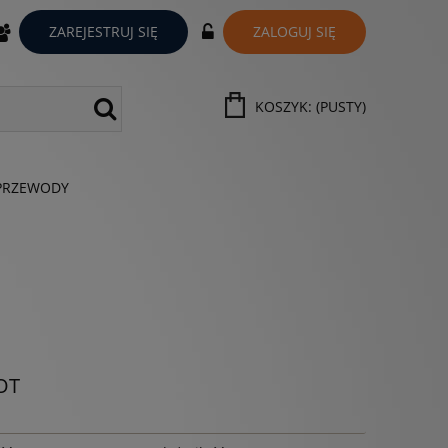
ZAREJESTRUJ SIĘ
ZALOGUJ SIĘ
KOSZYK:
(PUSTY)
PRZEWODY
OT