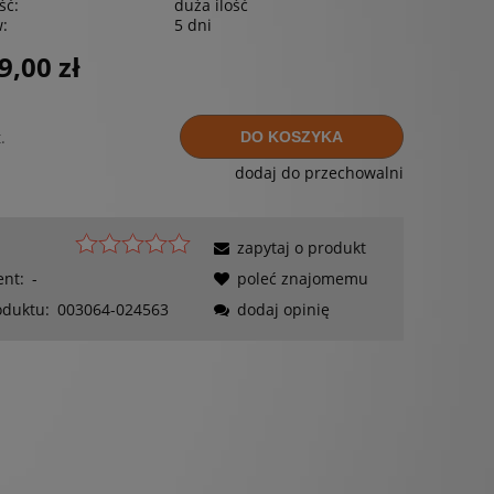
ść:
duża ilość
w:
5 dni
9,00 zł
.
DO KOSZYKA
dodaj do przechowalni
zapytaj o produkt
ent:
-
poleć znajomemu
oduktu:
003064-024563
dodaj opinię