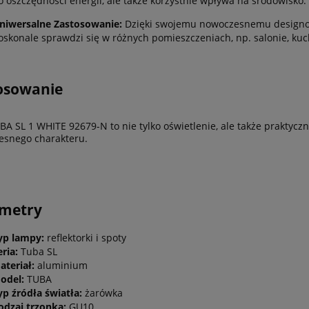
o oszczędności energii, ale także korzystnie wpływa na środowisko.
niwersalne Zastosowanie:
Dzięki swojemu nowoczesnemu designowi
oskonale sprawdzi się w różnych pomieszczeniach, np. salonie, kuch
osowanie
BA SL 1 WHITE 92679-N to nie tylko oświetlenie, ale także praktycz
esnego charakteru.
ametry
yp lampy:
reflektorki i spoty
eria:
Tuba SL
ateriał:
aluminium
odel:
TUBA
yp źródła światła:
żarówka
odzaj trzonka:
GU10