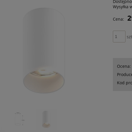
Dostępno
Wysyłka 
2
Cena:
szt
Ocena:
Produc
Kod pr