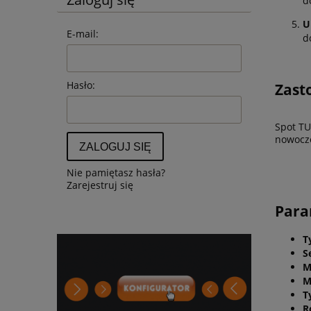
d
U
E-mail:
d
Hasło:
Zast
Spot TU
nowocz
ZALOGUJ SIĘ
Nie pamiętasz hasła?
Zarejestruj się
Par
T
S
M
M
T
R