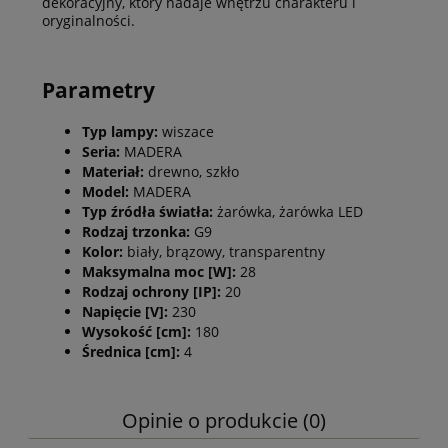
dekoracyjny, który nadaje wnętrzu charakteru i
oryginalności.
Parametry
Typ lampy:
wiszace
Seria:
MADERA
Materiał:
drewno, szkło
Model:
MADERA
Typ źródła światła:
żarówka, żarówka LED
Rodzaj trzonka:
G9
Kolor:
biały, brązowy, transparentny
Maksymalna moc [W]:
28
Rodzaj ochrony [IP]:
20
Napięcie [V]:
230
Wysokość [cm]:
180
Średnica [cm]:
4
Opinie o produkcie (0)