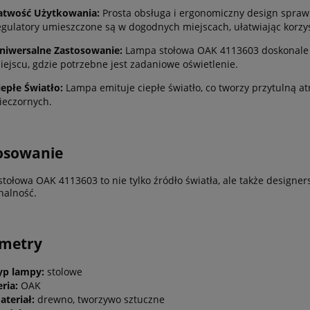
atwość Użytkowania:
Prosta obsługa i ergonomiczny design sprawia
egulatory umieszczone są w dogodnych miejscach, ułatwiając korzys
niwersalne Zastosowanie:
Lampa stołowa OAK 4113603 doskonale s
iejscu, gdzie potrzebne jest zadaniowe oświetlenie.
iepłe Światło:
Lampa emituje ciepłe światło, co tworzy przytulną a
ieczornych.
osowanie
tołowa OAK 4113603 to nie tylko źródło światła, ale także designers
nalność.
ametry
yp lampy:
stolowe
eria:
OAK
ateriał:
drewno, tworzywo sztuczne