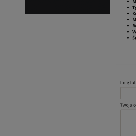
M
T
K
M
R
W
Ś
Imię lu
Twoja o