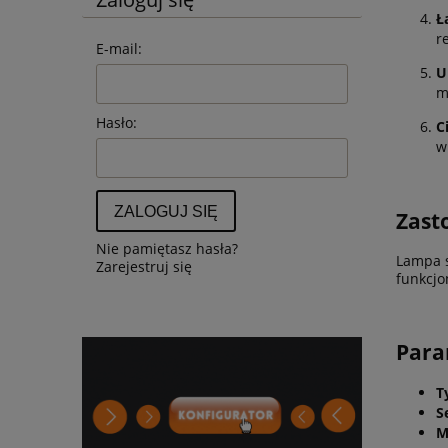
Ł
r
E-mail:
U
m
Hasło:
C
w
ZALOGUJ SIĘ
Zast
Nie pamiętasz hasła?
Lampa s
Zarejestruj się
funkcjo
Par
T
S
M