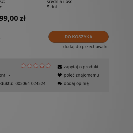
ść:
średnia ilość
w:
5 dni
99,00 zł
.
DO KOSZYKA
dodaj do przechowalni
zapytaj o produkt
ent:
-
poleć znajomemu
oduktu:
003064-024524
dodaj opinię