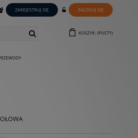
ZAREJESTRUJ SIĘ
ZALOGUJ SIĘ
KOSZYK:
(PUSTY)
PRZEWODY
STOŁOWA