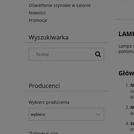
Oświetlenie szynowe w salonie
Nowości
Promocje
LAMP
Wyszukiwarka
Lampa s
pomiesz
Głów
Producenci
N
n
k
Wybierz producenta
N
k
S
t
Zaloguj się