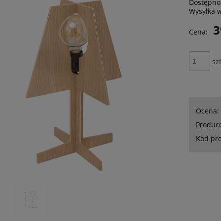
Dostępno
Wysyłka 
3
Cena:
szt
Ocena:
Produc
Kod pr