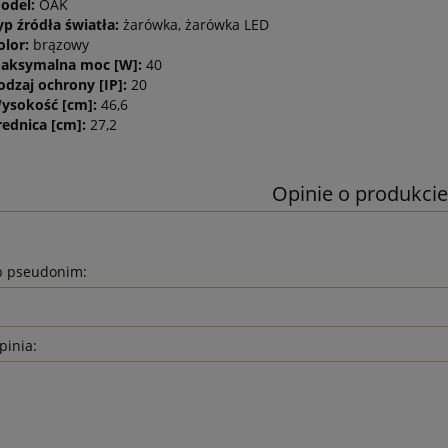
odel:
OAK
yp źródła światła:
żarówka, żarówka LED
olor:
brązowy
aksymalna moc [W]:
40
odzaj ochrony [IP]:
20
ysokość [cm]:
46,6
rednica [cm]:
27,2
Opinie o produkcie
b pseudonim:
pinia: