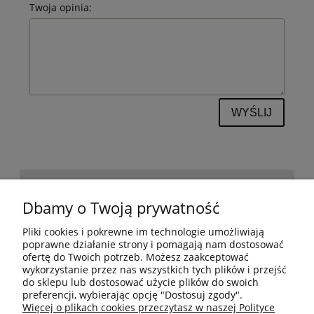
Twoja opinia:
WYŚLIJ
POMOC
Dbamy o Twoją prywatność
Pliki cookies i pokrewne im technologie umożliwiają
BESTSELLERY
poprawne działanie strony i pomagają nam dostosować
ofertę do Twoich potrzeb. Możesz zaakceptować
wykorzystanie przez nas wszystkich tych plików i przejść
do sklepu lub dostosować użycie plików do swoich
MOJE KONTO
preferencji, wybierając opcję "Dostosuj zgody".
Więcej o plikach cookies przeczytasz w naszej Polityce