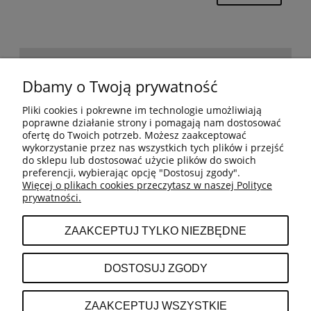
POMOC
Dbamy o Twoją prywatność
Pliki cookies i pokrewne im technologie umożliwiają
BESTSELLERY
poprawne działanie strony i pomagają nam dostosować
ofertę do Twoich potrzeb. Możesz zaakceptować
wykorzystanie przez nas wszystkich tych plików i przejść
do sklepu lub dostosować użycie plików do swoich
MOJE KONTO
preferencji, wybierając opcję "Dostosuj zgody".
Więcej o plikach cookies przeczytasz w naszej Polityce
prywatności.
PŁATNOŚCI I DOSTAWA
ZAAKCEPTUJ TYLKO NIEZBĘDNE
INFORMACJE
DOSTOSUJ ZGODY
O NAS
ZAAKCEPTUJ WSZYSTKIE