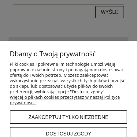
WYŚLIJ
POMOC
Dbamy o Twoją prywatność
Pliki cookies i pokrewne im technologie umożliwiają
BESTSELLERY
poprawne działanie strony i pomagają nam dostosować
ofertę do Twoich potrzeb. Możesz zaakceptować
wykorzystanie przez nas wszystkich tych plików i przejść
do sklepu lub dostosować użycie plików do swoich
MOJE KONTO
preferencji, wybierając opcję "Dostosuj zgody".
Więcej o plikach cookies przeczytasz w naszej Polityce
prywatności.
PŁATNOŚCI I DOSTAWA
ZAAKCEPTUJ TYLKO NIEZBĘDNE
INFORMACJE
DOSTOSUJ ZGODY