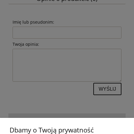
Imię lub pseudonim:
Twoja opinia:
WYŚLIJ
POMOC
Dbamy o Twoją prywatność