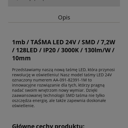
Opis
1mb / TAŚMA LED 24V / SMD / 7,2W
/ 128LED / IP20 / 3000K / 130lm/W /
10mm
Przedstawiamy naszą nową
taśmę LED
, która przynosi
rewolucję w oświetleniu! Nasz model
taśmy LED
24V
oznaczony numerem AA-091-82391-1M to
innowacyjne rozwiązanie dla tych, którzy pragną
nadać swoim wnętrzom nowy wymiar. Dzięki
zaawansowanej technologii SMD taśma nie tylko
oszczędza energię, ale także zapewnia doskonałe
oświetlenie.
Główne cechy produktu: