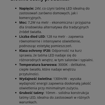
Napięcie:
24V, co czyni
taśmę LED
idealną do
zastosowań zarówno domowych, jak i
komercyjnych.
Moc:
7,2W na metr - ekonomiczna i przyjazna
dla środowiska alternatywa dla tradycyjnych
źródeł światła.
Liczba diod LED:
128 na metr - zapewnia
równomierne i intensywne oświetlenie,
podnosząc estetykę pomieszczeń.
Klasa ochrony IP20:
Odporność na kurz
sprawia, że
taśma LED
nadaje się do
różnorodnych wnętrz, w tym salonów i sypialni.
Temperatura barwowa:
3000K - delikatne,
ciepłe światło, które nadaje wnętrzu
przytulności.
Wydajność świetlna:
130lm/W - wysoka
wydajność energii zapewnia doskonałą jakość
oświetlenia przy minimalnym zużyciu.
Grubość taśmy
: 10mm - solidna konstrukcja
taśmy LED
, idealna do zastosowań w różnych
warunkach.